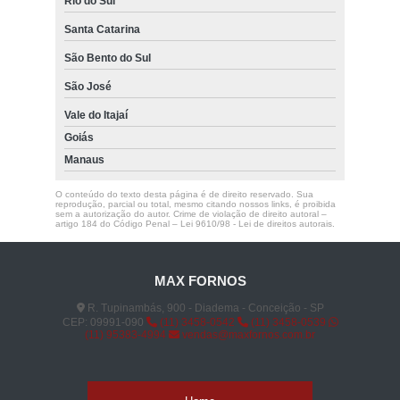
Rio do Sul
Santa Catarina
São Bento do Sul
São José
Vale do Itajaí
Goiás
Manaus
O conteúdo do texto desta página é de direito reservado. Sua
reprodução, parcial ou total, mesmo citando nossos links, é proibida
sem a autorização do autor. Crime de violação de direito autoral –
artigo 184 do Código Penal –
Lei 9610/98 - Lei de direitos autorais
.
MAX FORNOS
R. Tupinambás, 900 - Diadema - Conceição - SP
CEP: 09991-090
(11) 3458-0542
(11) 3458-0539
(11) 95383-4994
vendas@maxfornos.com.br