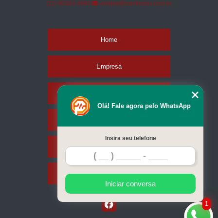
(11) 95383-4994
vendas@maxfornos.com.br
Home
Empresa
Missão
Olá! Fale agora pelo WhatsApp
Serviços
Insira seu telefone
Contato
Mapa do site
Iniciar conversa
1