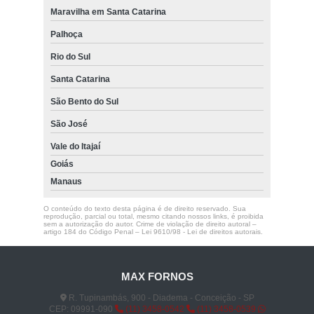
Maravilha em Santa Catarina
Palhoça
Rio do Sul
Santa Catarina
São Bento do Sul
São José
Vale do Itajaí
Goiás
Manaus
O conteúdo do texto desta página é de direito reservado. Sua
reprodução, parcial ou total, mesmo citando nossos links, é proibida
sem a autorização do autor. Crime de violação de direito autoral –
artigo 184 do Código Penal –
Lei 9610/98 - Lei de direitos autorais
.
MAX FORNOS
R. Tupinambás, 900 - Diadema - Conceição - SP
CEP: 09991-090
(11) 3458-0542
(11) 3458-0539