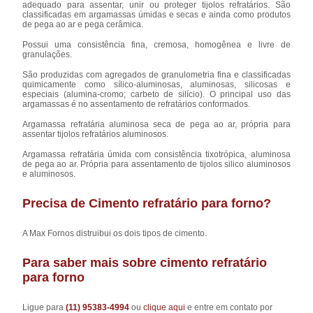
adequado para assentar, unir ou proteger tijolos refratários. São
classificadas em argamassas úmidas e secas e ainda como produtos
de pega ao ar e pega cerâmica.
Possui uma consistência fina, cremosa, homogênea e livre de
granulações.
São produzidas com agregados de granulometria fina e classificadas
quimicamente como sílico-aluminosas, aluminosas, silicosas e
especiais (alumina-cromo; carbeto de silício). O principal uso das
argamassas é no assentamento de refratários conformados.
Argamassa refratária aluminosa seca de pega ao ar, própria para
assentar tijolos refratários aluminosos.
Argamassa refratária úmida com consistência tixotrópica, aluminosa
de pega ao ar. Própria para assentamento de tijolos silico aluminosos
e aluminosos.
Precisa de Cimento refratário para forno?
A Max Fornos distruibui os dois tipos de cimento.
Para saber mais sobre cimento refratário
para forno
Ligue para
(11) 95383-4994
ou
clique aqui
e entre em contato por