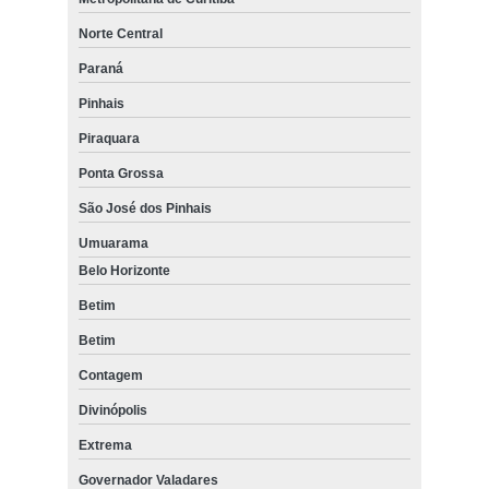
quanto custa cimento refratário de forno de industrial Juiz de Fora
Norte Central
empresa de aplicação de cimento refratário Ferraz de Vasconcelos
Paraná
quanto custa cimento refratário para forno basculante Bagé
Pinhais
venda de cimento refratário para forno de fusão Itapecerica da Serra
Piraquara
cimento para refratário preço Itajaí
Ponta Grossa
São José dos Pinhais
Umuarama
Belo Horizonte
Betim
Betim
Contagem
Divinópolis
Extrema
Governador Valadares