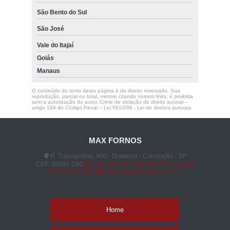
São Bento do Sul
São José
Vale do Itajaí
Goiás
Manaus
O conteúdo do texto desta página é de direito reservado. Sua
reprodução, parcial ou total, mesmo citando nossos links, é proibida
sem a autorização do autor. Crime de violação de direito autoral –
artigo 184 do Código Penal –
Lei 9610/98 - Lei de direitos autorais
.
MAX FORNOS
R. Tupinambás, 900 - Diadema - Conceição - SP
CEP: 09991-090
(11) 3458-0542
(11) 3458-0539
(11) 95383-4994
vendas@maxfornos.com.br
Home