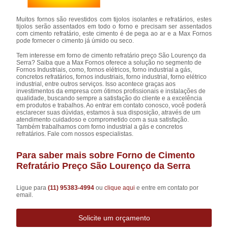
Muitos fornos são revestidos com tijolos isolantes e refratários, estes
tijolos serão assentados em todo o forno e precisam ser assentados
com cimento refratário, este cimento é de pega ao ar e a Max Fornos
pode fornecer o cimento já úmido ou seco.
Tem interesse em forno de cimento refratário preço São Lourenço da
Serra? Saiba que a Max Fornos oferece a solução no segmento de
Fornos Industriais, como, fornos elétricos, forno industrial a gás,
concretos refratários, fornos industriais, forno industrial, forno elétrico
industrial, entre outros serviços. Isso acontece graças aos
investimentos da empresa com ótimos profissionais e instalações de
qualidade, buscando sempre a satisfação do cliente e a excelência
em produtos e trabalhos. Ao entrar em contato conosco, você poderá
esclarecer suas dúvidas, estamos à sua disposição, através de um
atendimento cuidadoso e comprometido com a sua satisfação.
Também trabalhamos com forno industrial a gás e concretos
refratários. Fale com nossos especialistas.
Para saber mais sobre Forno de Cimento
Refratário Preço São Lourenço da Serra
Ligue para
(11) 95383-4994
ou
clique aqui
e entre em contato por
email.
Solicite um orçamento