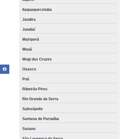
Itaquaquecetuba
Jandira
Jundiaí
Mairiporã
Mauá
Mogi das Cruzes
Osasco
Poá
Ribeirão Pires
Rio Grande da Serra
Salesópolis
Santana de Parnaíba
Suzano
São Lourenço da Serra