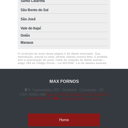
Santa Catarina
São Bento do Sul
São José
Vale do Itajaí
Goiás
Manaus
O conteúdo do texto desta página é de direito reservado. Sua
reprodução, parcial ou total, mesmo citando nossos links, é proibida
sem a autorização do autor. Crime de violação de direito autoral –
artigo 184 do Código Penal –
Lei 9610/98 - Lei de direitos autorais
.
MAX FORNOS
R. Tupinambás, 900 - Diadema - Conceição - SP
CEP: 09991-090
(11) 3458-0542
(11) 3458-0539
(11) 95383-4994
vendas@maxfornos.com.br
Home