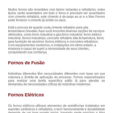
Muitos fornos são revestidos com tijolos isolantes e refratários, estes
tijolos serão assentados em todo o forno e precisam ser assentados
com cimento refratário, este cimento é de pega ao ar e a Max Fornos
pode fornecer o cimento já úmido ou seco.
Está a procura de quanto custa cimento refratário para alta
temperatura Gravataí, Aqui você encontra diversas opções de serviços
oferecidos, como forno industrial a gás,forno industrial, forno elétrico
industrial, fornos industriais, concreto refratário alta temperatura, forno
para fundição de aluminio, fornos elétricos e concretos refratários.
Com equipamentos modernos, e instalações em ótimo estado, a
empresa é capaz de suprir a necessidade de seus clientes,
conquistando sua confiança.
Fornos de Fusão
Indústrias diferentes têm necessidades diferentes com base em sua
natureza e âmbito de aplicação do processo. Fornos especializados
para realizar uma tarefa específica estão lá para atender as
demandas de necessidades críticas de indústrias modernas.
Fornos Elétricos
Os fornos elétricos utilizam elementos de resistências instalados em
suportes cerâmicos e refratários, o bom funcionamento e durabilidade
depende de um bom projeto inicial, baseado neste princípio a Max