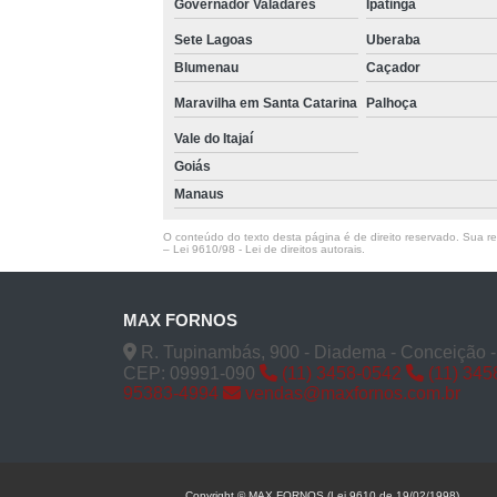
Governador Valadares
Ipatinga
Sete Lagoas
Uberaba
Blumenau
Caçador
Maravilha em Santa Catarina
Palhoça
Vale do Itajaí
Goiás
Manaus
O conteúdo do texto desta página é de direito reservado. Sua rep
–
Lei 9610/98 - Lei de direitos autorais
.
MAX FORNOS
R. Tupinambás, 900 - Diadema - Conceição 
CEP: 09991-090
(11) 3458-0542
(11) 345
95383-4994
vendas@maxfornos.com.br
Copyright © MAX FORNOS (Lei 9610 de 19/02/1998)