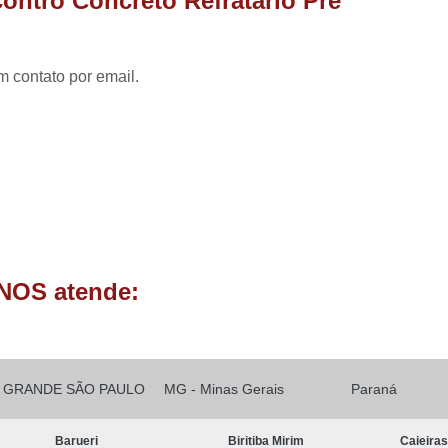
ontro Concreto Refratário Pré
Forno Basculante de Alumínio
Forno Basculante de Resistência
Forno Basc
Forno Basculante Manual
Forno Basculante 
m contato por email.
Forno Cadinho Basculante
Forno Elétr
Forno a Gas para Derreter Aluminio
Forn
Forno para Derreter Aluminio Eletrico
Forno para Derreter Lata de Aluminio
Forno de Fundir Alumínio Industrial
Forno de Fundir Peça de Alumínio
NOS atende:
Forno Industrial para Fundir Alumínio
Fo
Forno para Fundir Alumínio
Fo
Forno para Fundir Peças de Alumínio
Fo
GRANDE SÃO PAULO
MG - Minas Gerais
Paraná
Forno de Fusão
Forno de Fusão 
Barueri
Biritiba Mirim
Caieira