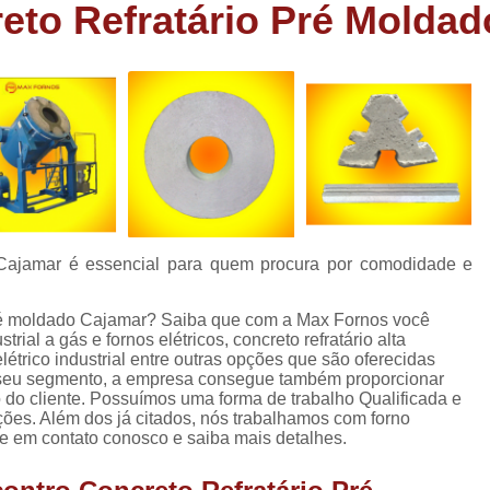
eto Refratário Pré Moldad
Forno Cadinho para Fundição de A
Forno de Fundição a Gás Industri
Forno de Fundição de Peças de Aluminio
Forno Industrial de Fundição de Peças de Alumi
Forno de Fundir Peças de Alumínio
Forno Industrial de Fundir Alumínio
Fo
Forno Industrial Fundir Alumínio
Forno
 Cajamar é essencial para quem procura por comodidade e
Forno para Fundir Peça de Alumínio
.
Fornos Fundir Alumínio
Fornos para Fundir 
pré moldado Cajamar? Saiba que com a Max Fornos você
trial a gás e fornos elétricos, concreto refratário alta
Forno a Oleo para Fundição
For
létrico industrial entre outras opções que são oferecidas
e seu segmento, a empresa consegue também proporcionar
Forno a Oleo para Fundição de Bronze
do cliente. Possuímos uma forma de trabalho Qualificada e
ções. Além dos já citados, nós trabalhamos com forno
Forno a Oleo Queimado
Forno de Fundi
ntre em contato conosco e saiba mais detalhes.
Forno Industrial a Oleo
Forno para F