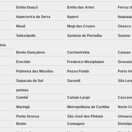
Forno de Fusão de Metais
Forno de F
Embu Guaçú
Embu das Artes
Ferraz 
Forno de Fusão para Zamac
Forno de Fusã
Itapecerica da Serra
Itapevi
Itaquaq
Forno para Fusão de Metais
Mauá
Mogi das Cruzes
Osasco
Forno Industrial a Gás para Fusão de Aluminio
Salesópolis
Santana de Parnaíba
Suzano
Forno Industrial a Gás para Fusão 
ista
Forno Industrial para Fusão
Fo
Bento Gonçalves
Cachoeirinha
Canoas
Forno Industrial para Fusão de Metal
Erechim
Frederico Westphalen
Gravata
Forno para Fusão Industrial
Forno Elé
Palmeira das Missões
Passo Fundo
Porto A
Forno Elétrico Industrial Novo
Forno E
Sapucaia do Sul
Sarandi
São Leo
pelotas
Forno Elétrico para Derreter Alumínio
Cambé
Campo Largo
Cascave
Forno Elétrico para Derreter Ouro
Maringá
Metropolitana de Curitiba
Norte Ce
Forno Elétrico para Fundição
For
Ponta Grossa
São José dos Pinhais
Umuar
Forno Elétrico para Indústria
For
Betim
Contagem
Divinóp
Empresas de Fornos Industriais
Fo