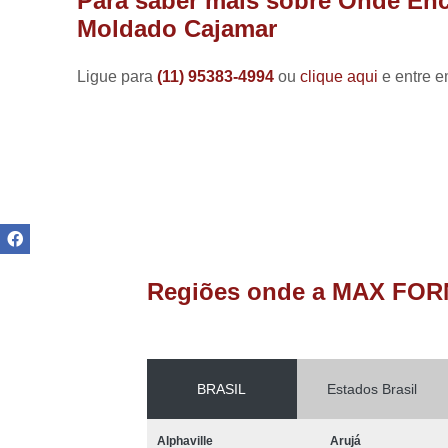
Para saber mais sobre Onde Enc
Manutenção
Moldado Cajamar
de painéis
elétricos
Ligue para
(11) 95383-4994
ou
clique aqui
e entre e
Reformas de
fornos
Refratários
de fornos
Reparo de
fornos
industriais
Resistências
para fornos
Regiões onde a MAX FOR
Resistências
para fornos
industriais
BRASIL
Estados Brasil
Alphaville
Arujá