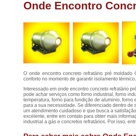
aluminio
Onde Encontro Concr
Fornos de
fundir
alumínio
Fornos de
fusão
Fornos de
fusão
industrial
Fornos
O onde encontro concreto refratário pré moldado
elétricos
conforto no momento de garantir isolamento térmico
Fornos
Interessado em onde encontro concreto refratário 
industriais
pode achar serviços como forno industrial, forno indus
temperatura, forno para fundição de aluminio, forno e
Fornos para
para a sua necessidade. Se diferenciado dentro d
alumínio
um atendimento cuidadoso e que busca a satisfação 
excelente, entre em contato para obter mais informa
Fornos para
industrial a gás e concretos refratários. Por isso, e
fusão de
alumínios