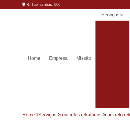
R. Tupinambás, 900
Serviços
Cimentos
refratários
Concretos
refratários
Forno
Home
Empresa
Missão
fundição
alumínio
Forno fundir
aluminio
Fornos a
óleo
Fornos
basculantes
Home
Serviços
concretos refratários
concreto ref
Fornos de
derreter