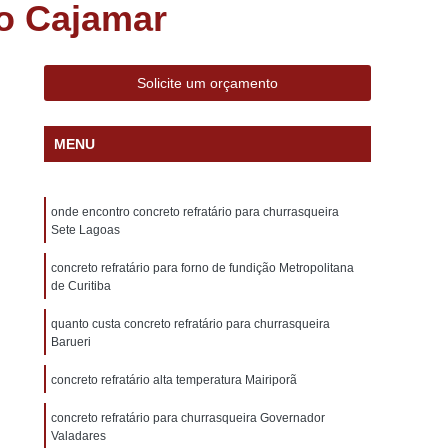
o Cajamar
lumínio
Forno de Fundição a Gás
al
Forno de Fundição Aluminio
Forno Industrial de Fundição de Alumínio
Solicite um orçamento
nio
Forno Industrial para Fundição de Alumínio
MENU
Forno Fundir e Derreter Alumínio
rno Industrial de Fundir Peça de Alumínio
onde encontro concreto refratário para churrasqueira
 Industrial para Fundir Peças em Alumínio
Sete Lagoas
Fornos de Fundir Peças de Alumínio
concreto refratário para forno de fundição Metropolitana
Alumínio
Forno a Oleo
Forno a Oleo Diesel
de Curitiba
no a Oleo para Fundição de Aluminio
quanto custa concreto refratário para churrasqueira
Barueri
Forno a Oleo para Fundição de Ferro
concreto refratário alta temperatura Mairiporã
ção a Oleo
Forno Fundição Aluminio Oleo
concreto refratário para churrasqueira Governador
undição de Aluminio
Forno Basculante
Valadares