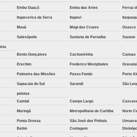
Forno de Fusão de Metais
Forno de F
Embu Guaçú
Embu das Artes
Ferraz 
Forno de Fusão para Zamac
Forno de Fusã
Itapecerica da Serra
Itapevi
Itaquaq
Forno para Fusão de Metais
Mauá
Mogi das Cruzes
Osasco
Forno Industrial a Gás para Fusão de Aluminio
Salesópolis
Santana de Parnaíba
Suzano
Forno Industrial a Gás para Fusão 
ista
Forno Industrial para Fusão
Fo
Bento Gonçalves
Cachoeirinha
Canoas
Forno Industrial para Fusão de Metal
Erechim
Frederico Westphalen
Gravata
Forno para Fusão Industrial
Forno Elé
Palmeira das Missões
Passo Fundo
Porto A
Forno Elétrico Industrial Novo
Forno E
Sapucaia do Sul
Sarandi
São Leo
pelotas
Forno Elétrico para Derreter Alumínio
Cambé
Campo Largo
Cascave
Forno Elétrico para Derreter Ouro
Maringá
Metropolitana de Curitiba
Norte Ce
Forno Elétrico para Fundição
For
Ponta Grossa
São José dos Pinhais
Umuar
Forno Elétrico para Indústria
For
Betim
Contagem
Divinóp
Empresas de Fornos Industriais
Fo