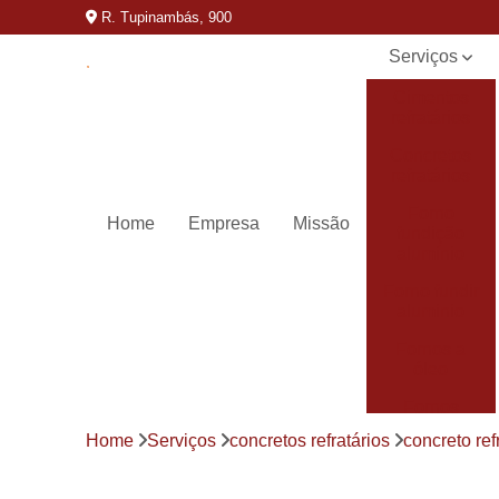
R. Tupinambás, 900
Serviços
Cimentos
refratários
Concretos
refratários
Forno
Home
Empresa
Missão
fundição
alumínio
Forno fundir
aluminio
Fornos a
óleo
Fornos
basculantes
Home
Serviços
concretos refratários
concreto ref
Fornos de
derreter