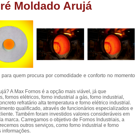
Pré Moldado Arujá
Forno Cadinho para Fundição de A
Forno de Fundição a Gás Industri
Forno de Fundição de Peças de Aluminio
Forno Industrial de Fundição de Peças de Alumi
Forno de Fundir Peças de Alumínio
Forno Industrial de Fundir Alumínio
Fo
Forno Industrial Fundir Alumínio
Forno
ial para quem procura por comodidade e conforto no momento
Forno para Fundir Peça de Alumínio
Fornos Fundir Alumínio
Fornos para Fundir 
ujá? A Max Fornos é a opção mais viável, já que
 fornos elétricos, forno industrial a gás, forno industrial,
Forno a Oleo para Fundição
For
ncreto refratário alta temperatura e forno elétrico industrial.
ento qualificado, através de funcionários especializados e
Forno a Oleo para Fundição de Bronze
iente. Também foram investidos valores consideráveis em
a marca. Carregamos o objetivo de Fornos Industriais, a
Forno a Oleo Queimado
Forno de Fundi
emos outros serviços, como forno industrial e forno
s informações.
Forno Industrial a Oleo
Forno para F