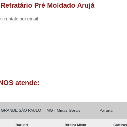
Forno Basculante de Alumínio
Refratário Pré Moldado Arujá
Forno Basculante de Resistência
Forno Basc
m contato por email.
Forno Basculante Manual
Forno Basculante 
Forno Cadinho Basculante
Forno Elétr
Forno a Gas para Derreter Aluminio
Forn
Forno para Derreter Aluminio Eletrico
Forno para Derreter Lata de Aluminio
Forno de Fundir Alumínio Industrial
Forno de Fundir Peça de Alumínio
NOS atende:
Forno Industrial para Fundir Alumínio
Fo
Forno para Fundir Alumínio
Fo
Forno para Fundir Peças de Alumínio
Fo
GRANDE SÃO PAULO
MG - Minas Gerais
Paraná
Forno de Fusão
Forno de Fusão 
Barueri
Biritiba Mirim
Caieira