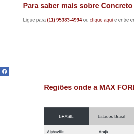
Manutenção
Para saber mais sobre Concreto 
de painéis
elétricos
Ligue para
(11) 95383-4994
ou
clique aqui
e entre e
Reformas de
fornos
Refratários
de fornos
Reparo de
fornos
industriais
Resistências
para fornos
Regiões onde a MAX FOR
Resistências
para fornos
industriais
BRASIL
Estados Brasil
Alphaville
Arujá