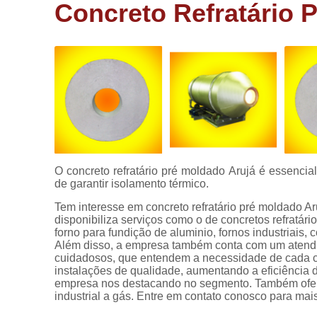
aluminio
Concreto Refratário 
Fornos de
fundir
alumínio
Fornos de
fusão
Fornos de
fusão
industrial
Fornos
O concreto refratário pré moldado Arujá é essenc
elétricos
de garantir isolamento térmico.
Fornos
Tem interesse em concreto refratário pré moldado Ar
industriais
disponibiliza serviços como o de concretos refratários,
forno para fundição de aluminio, fornos industriais, co
Fornos para
Além disso, a empresa também conta com um atendim
alumínio
cuidadosos, que entendem a necessidade de cada cl
instalações de qualidade, aumentando a eficiência d
Fornos para
empresa nos destacando no segmento. Também oferec
fusão de
industrial a gás. Entre em contato conosco para mai
alumínios