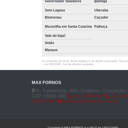
Governador Valadares
Ipatinga
Sete Lagoas
Uberaba
Blumenau
Caçador
Maravilha em Santa Catarina
Palhoça
Vale do Itajaí
Goiás
Manaus
O conteúdo do texto desta página é de direito reservado. Sua rep
–
Lei 9610/98 - Lei de direitos autorais
.
MAX FORNOS
R. Tupinambás, 900 - Diadema - Conceição 
CEP: 09991-090
(11) 3458-0542
(11) 345
95383-4994
vendas@maxfornos.com.br
Copyright © MAX FORNOS (Lei 9610 de 19/02/1998)