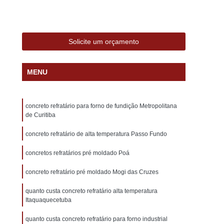
lumínio
Forno de Fundição a Gás
al
Forno de Fundição Aluminio
Forno Industrial de Fundição de Alumínio
Solicite um orçamento
nio
Forno Industrial para Fundição de Alumínio
MENU
Forno Fundir e Derreter Alumínio
rno Industrial de Fundir Peça de Alumínio
concreto refratário para forno de fundição Metropolitana
 Industrial para Fundir Peças em Alumínio
de Curitiba
Fornos de Fundir Peças de Alumínio
concreto refratário de alta temperatura Passo Fundo
Alumínio
Forno a Oleo
Forno a Oleo Diesel
concretos refratários pré moldado Poá
no a Oleo para Fundição de Aluminio
concreto refratário pré moldado Mogi das Cruzes
Forno a Oleo para Fundição de Ferro
quanto custa concreto refratário alta temperatura
ção a Oleo
Forno Fundição Aluminio Oleo
Itaquaquecetuba
undição de Aluminio
Forno Basculante
quanto custa concreto refratário para forno industrial