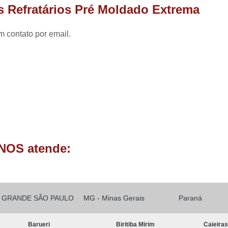
Forno Basculante de Alumínio
s Refratários Pré Moldado Extrema
Forno Basculante de Resistência
Forno Basc
m contato por email.
Forno Basculante Manual
Forno Basculante 
Forno Cadinho Basculante
Forno Elétr
Forno a Gas para Derreter Aluminio
Forn
Forno para Derreter Aluminio Eletrico
Forno para Derreter Lata de Aluminio
Forno de Fundir Alumínio Industrial
Forno de Fundir Peça de Alumínio
NOS atende:
Forno Industrial para Fundir Alumínio
Fo
Forno para Fundir Alumínio
Fo
Forno para Fundir Peças de Alumínio
Fo
GRANDE SÃO PAULO
MG - Minas Gerais
Paraná
Forno de Fusão
Forno de Fusão 
Barueri
Biritiba Mirim
Caieira