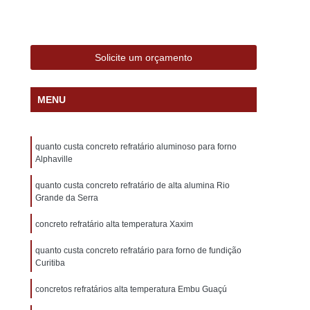
lumínio
Forno de Fundição a Gás
al
Forno de Fundição Aluminio
Forno Industrial de Fundição de Alumínio
Solicite um orçamento
nio
Forno Industrial para Fundição de Alumínio
MENU
Forno Fundir e Derreter Alumínio
rno Industrial de Fundir Peça de Alumínio
quanto custa concreto refratário aluminoso para forno
 Industrial para Fundir Peças em Alumínio
Alphaville
Fornos de Fundir Peças de Alumínio
quanto custa concreto refratário de alta alumina Rio
Alumínio
Forno a Oleo
Forno a Oleo Diesel
Grande da Serra
no a Oleo para Fundição de Aluminio
concreto refratário alta temperatura Xaxim
Forno a Oleo para Fundição de Ferro
quanto custa concreto refratário para forno de fundição
Curitiba
ção a Oleo
Forno Fundição Aluminio Oleo
concretos refratários alta temperatura Embu Guaçú
undição de Aluminio
Forno Basculante