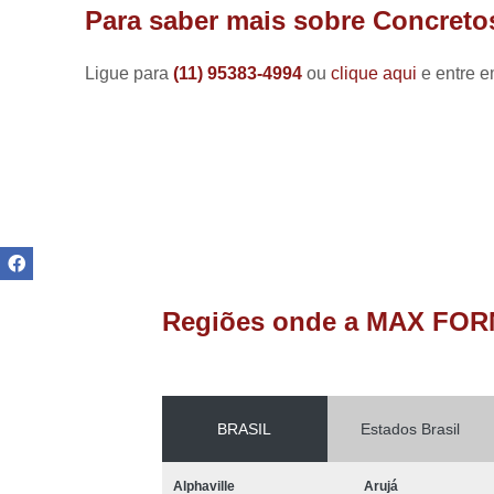
Manutenção
Para saber mais sobre Concreto
de painéis
elétricos
Ligue para
(11) 95383-4994
ou
clique aqui
e entre e
Reformas de
fornos
Refratários
de fornos
Reparo de
fornos
industriais
Resistências
para fornos
Regiões onde a MAX FOR
Resistências
para fornos
industriais
BRASIL
Estados Brasil
Alphaville
Arujá