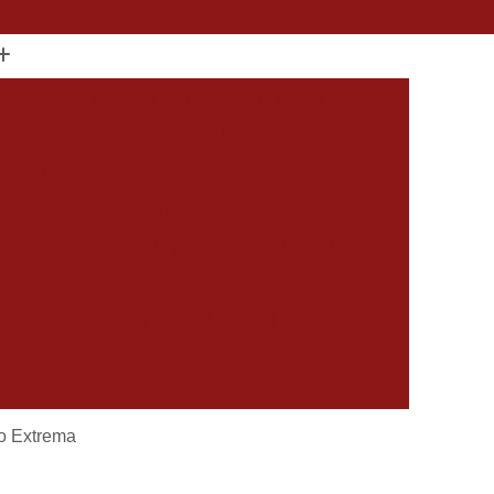
(11) 95383-4994
ara Refratário
Cimento para Tijolo Refratário
Cimento Refratário para Alta Temperatura
Cimento Refratário para Forno
Cimento Refratário para Forno de Fundição
Cimento Refratário para Forno Industrial
atário
Concreto Refratário Alta Temperatura
no
Concreto Refratário de Alta Alumina
ra
Concreto Refratário para Caldeira
ira
Concreto Refratário para Forno
o
Concreto Refratário para Forno Industrial
do Extrema
Forno Concreto Refratário Pré-moldado