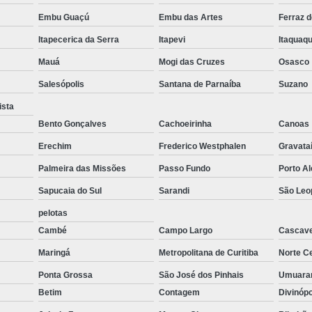
Forno de Fusão de Metais
Forno de F
Embu Guaçú
Embu das Artes
Ferraz 
Forno de Fusão para Zamac
Forno de Fusã
Itapecerica da Serra
Itapevi
Itaquaq
Forno para Fusão de Metais
Mauá
Mogi das Cruzes
Osasco
Forno Industrial a Gás para Fusão de Aluminio
Salesópolis
Santana de Parnaíba
Suzano
Forno Industrial a Gás para Fusão 
ista
Forno Industrial para Fusão
Fo
Bento Gonçalves
Cachoeirinha
Canoas
Forno Industrial para Fusão de Metal
Erechim
Frederico Westphalen
Gravata
Forno para Fusão Industrial
Forno Elé
Palmeira das Missões
Passo Fundo
Porto A
Forno Elétrico Industrial Novo
Forno E
Sapucaia do Sul
Sarandi
São Leo
pelotas
Forno Elétrico para Derreter Alumínio
Cambé
Campo Largo
Cascave
Forno Elétrico para Derreter Ouro
Maringá
Metropolitana de Curitiba
Norte Ce
Forno Elétrico para Fundição
For
Ponta Grossa
São José dos Pinhais
Umuar
Forno Elétrico para Indústria
For
Betim
Contagem
Divinóp
Empresas de Fornos Industriais
Fo