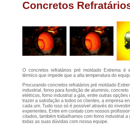
aluminio
Concretos Refratário
Fornos de
fundir
alumínio
Fornos de
fusão
Fornos de
fusão
industrial
Fornos
O concretos refratários pré moldado Extrema é 
elétricos
térmico que impede que a alta temperatura do equip
Fornos
Procurando concretos refratários pré moldado Extr
industriais
industrial, forno para fundição de aluminio, concreto r
elétricos, forno industrial a gás, entre outras opçõe
Fornos para
trazer a satisfação a todos os clientes, a empresa 
alumínio
cada um. Tudo isso só é possível através do inves
experientes. Entre em contato com nossos profission
Fornos para
citados, também trabalhamos com forno industrial a g
fusão de
todas as suas dúvidas com nossa equipe.
alumínios