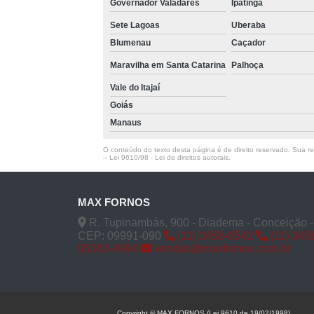
Governador Valadares
Ipatinga
Sete Lagoas
Uberaba
Blumenau
Caçador
Maravilha em Santa Catarina
Palhoça
Vale do Itajaí
Goiás
Manaus
O conteúdo do texto desta página é de direito reservado. Sua rep
–
Lei 9610/98 - Lei de direitos autorais
.
MAX FORNOS
R. Tupinambás, 900 - Diadema - Conceição 
CEP: 09991-090
(11) 3458-0542
(11) 345
95383-4994
vendas@maxfornos.com.br
Copyright © MAX FORNOS (Lei 9610 de 19/02/1998)