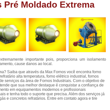
s Pré Moldado Extrema
Forno Cadinho para Fundição de A
Forno de Fundição a Gás Industri
Forno de Fundição de Peças de Aluminio
Forno Industrial de Fundição de Peças de Alumi
Forno de Fundir Peças de Alumínio
Forno Industrial de Fundir Alumínio
Fo
Forno Industrial Fundir Alumínio
Forno
extremamente importante pois, proporciona um isolamento
Forno para Fundir Peça de Alumínio
amento, cause danos ao local.
Fornos Fundir Alumínio
Fornos para Fundir 
ema? Saiba que através da Max Fornos você encontra forno
efratário alta temperatura, forno elétrico industrial, fornos
Forno a Oleo para Fundição
For
s de serviços da área de Fornos Industriais. Com o objetivo de
entende que sua melhor destaque é conquistar a confiança de
Forno a Oleo para Fundição de Bronze
timento em equipamentos modernos e profissionais
ais e tenha todo o suporte que precisa. Além dos serviços já
Forno a Oleo Queimado
Forno de Fundi
ás e concretos refratários. Entre em contato agora e tire
Forno Industrial a Oleo
Forno para F