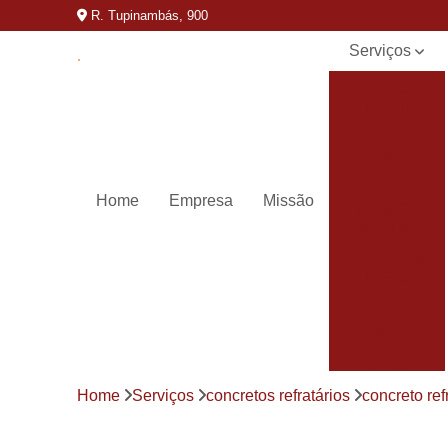
R. Tupinambás, 900
Serviços
Cimentos
refratários
Concretos
refratários
Forno
Home
Empresa
Missão
fundição
alumínio
Forno fundir
aluminio
Fornos a
óleo
Fornos
basculantes
Home
Serviços
concretos refratários
concreto ref
Fornos de
derreter