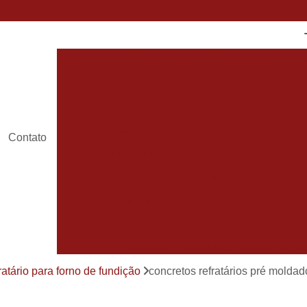
Aplicação de Cimento Refratário
Cimento p
Cimento Refratário de Forno de Industrial
Cimento Refratário para Caldeira
Cimento Refratário para Forno Basculante
Contato
Cimento Refratário para Forno de Fusão
Forno de Cimento Refratário
Concreto Refr
Concreto Refratário Aluminoso para For
Concreto Refratário de Alta Temperatu
Concreto Refratário para Churrasque
Concreto Refratário para Forno de Fundiçã
ratário para forno de fundição
concretos refratários pré molda
Concreto Refratário Pré Moldado