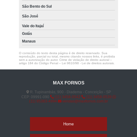
São Bento do Sul
São José
Vale do Itajaí
Goiás
Manaus
O conteúdo do texto desta página é de direito reservado. Sua
reprodução, parcial ou total, mesmo citando nossos links, é proibida
sem a autorização do autor. Crime de violação de direito autoral –
artigo 184 do Código Penal –
Lei 9610/98 - Lei de direitos autorais
.
MAX FORNOS
R. Tupinambás, 900 - Diadema - Conceição - SP
CEP: 09991-090
(11) 3458-0542
(11) 3458-0539
(11) 95383-4994
vendas@maxfornos.com.br
Home