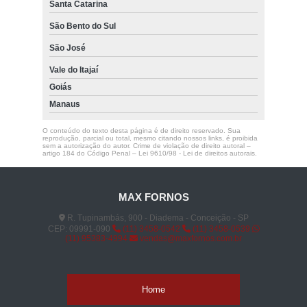
Santa Catarina
São Bento do Sul
São José
Vale do Itajaí
Goiás
Manaus
O conteúdo do texto desta página é de direito reservado. Sua
reprodução, parcial ou total, mesmo citando nossos links, é proibida
sem a autorização do autor. Crime de violação de direito autoral –
artigo 184 do Código Penal –
Lei 9610/98 - Lei de direitos autorais
.
MAX FORNOS
R. Tupinambás, 900 - Diadema - Conceição - SP
CEP: 09991-090
(11) 3458-0542
(11) 3458-0539
(11) 95383-4994
vendas@maxfornos.com.br
Home