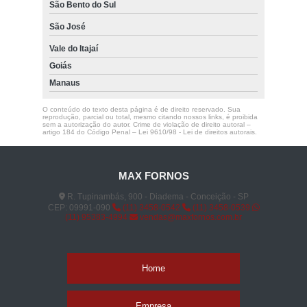
São Bento do Sul
São José
Vale do Itajaí
Goiás
Manaus
O conteúdo do texto desta página é de direito reservado. Sua
reprodução, parcial ou total, mesmo citando nossos links, é proibida
sem a autorização do autor. Crime de violação de direito autoral –
artigo 184 do Código Penal –
Lei 9610/98 - Lei de direitos autorais
.
MAX FORNOS
R. Tupinambás, 900 - Diadema - Conceição - SP
CEP: 09991-090
(11) 3458-0542
(11) 3458-0539
(11) 95383-4994
vendas@maxfornos.com.br
Home
Empresa