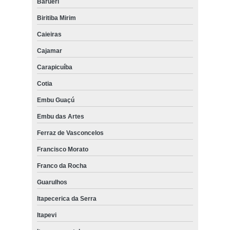
Barueri
Biritiba Mirim
Caieiras
Cajamar
Carapicuíba
Cotia
Embu Guaçú
Embu das Artes
Ferraz de Vasconcelos
Francisco Morato
Franco da Rocha
Guarulhos
Itapecerica da Serra
Itapevi