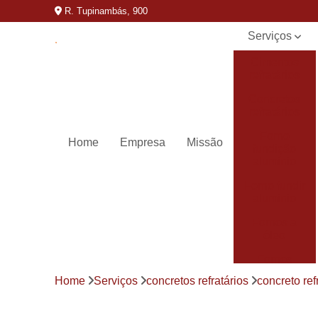
R. Tupinambás, 900
Serviços
Cimentos
refratários
Concretos
refratários
Forno
Home
Empresa
Missão
fundição
alumínio
Forno fundir
aluminio
Fornos a
óleo
Fornos
basculantes
Home
Serviços
concretos refratários
concreto ref
Fornos de
derreter