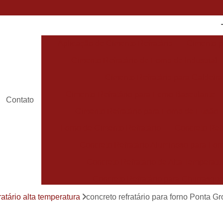
Aplicação de Cimento Refratário
Cimento p
Cimento Refratário de Forno de Industrial
Cimento Refratário para Caldeira
Cimento Refratário para Forno Basculante
Contato
Cimento Refratário para Forno de Fusão
Forno de Cimento Refratário
Concreto Refr
Concreto Refratário Aluminoso para For
Concreto Refratário de Alta Temperatu
Concreto Refratário para Churrasque
Concreto Refratário para Forno de Fundiçã
ratário alta temperatura
concreto refratário para forno Ponta G
Concreto Refratário Pré Moldado