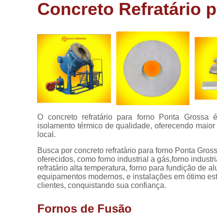
aluminio
Concreto Refratário 
Fornos de
fundir
alumínio
Fornos de
fusão
Fornos de
fusão
industrial
Fornos
O concreto refratário para forno Ponta Grossa 
elétricos
isolamento térmico de qualidade, oferecendo maio
local.
Fornos
industriais
Busca por concreto refratário para forno Ponta Gro
oferecidos, como forno industrial a gás,forno industria
Fornos para
refratário alta temperatura, forno para fundição de al
alumínio
equipamentos modernos, e instalações em ótimo est
clientes, conquistando sua confiança.
Fornos para
fusão de
alumínios
Fornos de Fusão