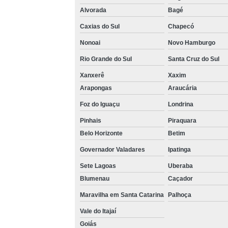
Alvorada
Bagé
Caxias do Sul
Chapecó
Nonoai
Novo Hamburgo
Rio Grande do Sul
Santa Cruz do Sul
Xanxerê
Xaxim
Arapongas
Araucária
Foz do Iguaçu
Londrina
Pinhais
Piraquara
Belo Horizonte
Betim
Governador Valadares
Ipatinga
Sete Lagoas
Uberaba
Blumenau
Caçador
Maravilha em Santa Catarina
Palhoça
Vale do Itajaí
Goiás