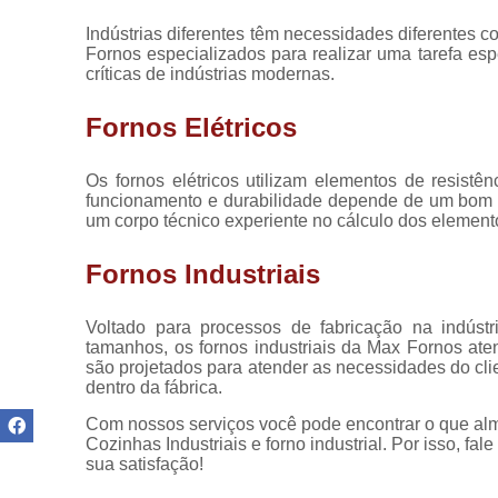
Manutenção
de painéis
Indústrias diferentes têm necessidades diferentes 
elétricos
Fornos especializados para realizar uma tarefa es
críticas de indústrias modernas.
Reformas de
fornos
Fornos Elétricos
Refratários
de fornos
Os fornos elétricos utilizam elementos de resistê
funcionamento e durabilidade depende de um bom pr
Reparo de
um corpo técnico experiente no cálculo dos element
fornos
industriais
Fornos Industriais
Resistências
para fornos
Voltado para processos de fabricação na indústri
Resistências
tamanhos, os fornos industriais da Max Fornos ate
para fornos
são projetados para atender as necessidades do cl
industriais
dentro da fábrica.
Com nossos serviços você pode encontrar o que alm
Cozinhas Industriais e forno industrial. Por isso, 
sua satisfação!