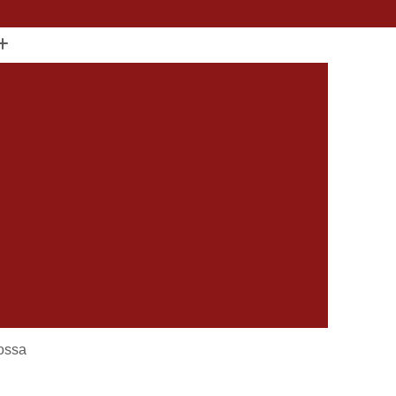
(11) 95383-4994
ara Refratário
Cimento para Tijolo Refratário
Cimento Refratário para Alta Temperatura
Cimento Refratário para Forno
Cimento Refratário para Forno de Fundição
Cimento Refratário para Forno Industrial
atário
Concreto Refratário Alta Temperatura
no
Concreto Refratário de Alta Alumina
ra
Concreto Refratário para Caldeira
ira
Concreto Refratário para Forno
o
Concreto Refratário para Forno Industrial
rossa
Forno Concreto Refratário Pré-moldado