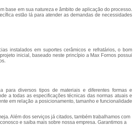
Forno Basculante de Alumínio
com base em sua natureza e âmbito de aplicação do processo.
Forno Basculante de Resistência
Forno Basc
pecífica estão lá para atender as demandas de necessidades
Forno Basculante Manual
Forno Basculante 
Forno Cadinho Basculante
Forno Elétr
Forno a Gas para Derreter Aluminio
Forn
ncias instalados em suportes cerâmicos e refratários, o bom
Forno para Derreter Aluminio Eletrico
ojeto inicial, baseado neste princípio a Max Fornos possui
os.
Forno para Derreter Lata de Aluminio
Forno de Fundir Alumínio Industrial
Forno de Fundir Peça de Alumínio
a para diversos tipos de materiais e diferentes formas e
nde a todas as especificações técnicas das normas atuais e
Forno Industrial para Fundir Alumínio
Fo
iente em relação a posicionamento, tamanho e funcionalidade
Forno para Fundir Alumínio
Fo
eja. Além dos serviços já citados, também trabalhamos com
Forno para Fundir Peças de Alumínio
Fo
fale conosco e saiba mais sobre nossa empresa. Garantimos a
Forno de Fusão
Forno de Fusão 