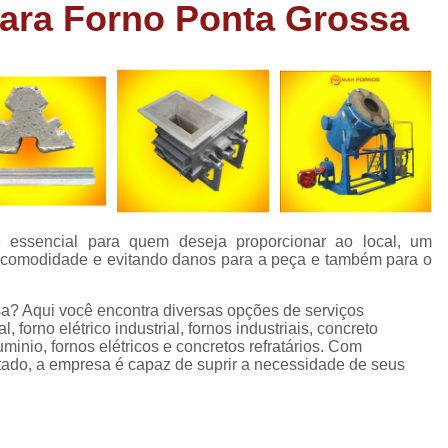
para Forno Ponta Grossa
Forno Cadinho para Fundição de A
Forno de Fundição a Gás Industri
Forno de Fundição de Peças de Aluminio
Forno Industrial de Fundição de Peças de Alumi
Forno de Fundir Peças de Alumínio
Forno Industrial de Fundir Alumínio
Fo
Forno Industrial Fundir Alumínio
Forno
é essencial para quem deseja proporcionar ao local, um
Forno para Fundir Peça de Alumínio
r comodidade e evitando danos para a peça e também para o
Fornos Fundir Alumínio
Fornos para Fundir 
ssa? Aqui você encontra diversas opções de serviços
Forno a Oleo para Fundição
For
l, forno elétrico industrial, fornos industriais, concreto
uminio, fornos elétricos e concretos refratários. Com
Forno a Oleo para Fundição de Bronze
ado, a empresa é capaz de suprir a necessidade de seus
Forno a Oleo Queimado
Forno de Fundi
Forno Industrial a Oleo
Forno para F