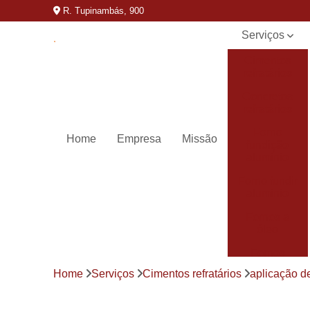
R. Tupinambás, 900
Serviços
Cimentos
refratários
Concretos
refratários
Forno
Home
Empresa
Missão
fundição
alumínio
Forno fundir
aluminio
Fornos a
óleo
Fornos
basculantes
Home
Serviços
Cimentos refratários
aplicação de
Fornos de
derreter