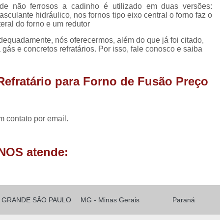
Forno Basculante de Alumínio
 de não ferrosos a cadinho é utilizado em duas versões:
sculante hidráulico, nos fornos tipo eixo central o forno faz o
Forno Basculante de Resistência
Forno Basc
teral do forno e um redutor
Forno Basculante Manual
Forno Basculante 
adequadamente, nós oferecermos, além do que já foi citado,
 gás e concretos refratários. Por isso, fale conosco e saiba
Forno Cadinho Basculante
Forno Elétr
Forno a Gas para Derreter Aluminio
Forn
Refratário para Forno de Fusão Preço
Forno para Derreter Aluminio Eletrico
Forno para Derreter Lata de Aluminio
m contato por email.
Forno de Fundir Alumínio Industrial
Forno de Fundir Peça de Alumínio
NOS atende:
Forno Industrial para Fundir Alumínio
Fo
Forno para Fundir Alumínio
Fo
Forno para Fundir Peças de Alumínio
Fo
GRANDE SÃO PAULO
MG - Minas Gerais
Paraná
Forno de Fusão
Forno de Fusão 