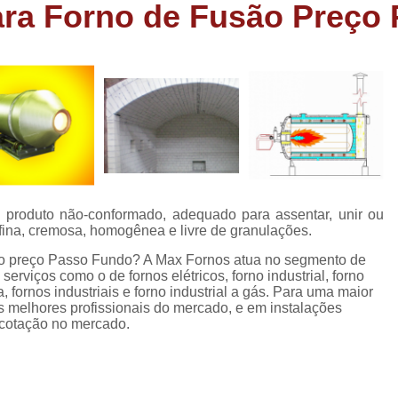
ara Forno de Fusão Preço
Forno Cadinho para Fundição de A
Forno de Fundição a Gás Industri
Forno de Fundição de Peças de Aluminio
Forno Industrial de Fundição de Peças de Alumi
Forno de Fundir Peças de Alumínio
Forno Industrial de Fundir Alumínio
Fo
Forno Industrial Fundir Alumínio
Forno
 produto não-conformado, adequado para assentar, unir ou
Forno para Fundir Peça de Alumínio
a fina, cremosa, homogênea e livre de granulações.
Fornos Fundir Alumínio
Fornos para Fundir 
usão preço Passo Fundo? A Max Fornos atua no segmento de
 serviços como o de fornos elétricos, forno industrial, forno
Forno a Oleo para Fundição
For
ra, fornos industriais e forno industrial a gás. Para uma maior
os melhores profissionais do mercado, e em instalações
Forno a Oleo para Fundição de Bronze
 cotação no mercado.
Forno a Oleo Queimado
Forno de Fundi
Forno Industrial a Oleo
Forno para F