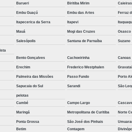
Forno de Fusão de Metais
Forno de F
Barueri
Biritiba Mirim
Caieira
Forno de Fusão para Zamac
Forno de Fusã
Embu Guaçú
Embu das Artes
Ferraz 
Forno para Fusão de Metais
Itapecerica da Serra
Itapevi
Itaquaq
Forno Industrial a Gás para Fusão de Aluminio
Mauá
Mogi das Cruzes
Osasco
Forno Industrial a Gás para Fusão 
Salesópolis
Santana de Parnaíba
Suzano
Forno Industrial para Fusão
Fo
ista
Bento Gonçalves
Cachoeirinha
Canoas
Forno Industrial para Fusão de Metal
Erechim
Frederico Westphalen
Gravata
Forno para Fusão Industrial
Forno Elé
Palmeira das Missões
Passo Fundo
Porto A
Forno Elétrico Industrial Novo
Forno E
Sapucaia do Sul
Sarandi
São Leo
Forno Elétrico para Derreter Alumínio
pelotas
Forno Elétrico para Derreter Ouro
Cambé
Campo Largo
Cascave
Forno Elétrico para Fundição
For
Maringá
Metropolitana de Curitiba
Norte Ce
Forno Elétrico para Indústria
For
Ponta Grossa
São José dos Pinhais
Umuar
Betim
Contagem
Divinóp
Empresas de Fornos Industriais
Fo