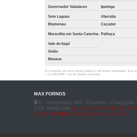
Governador Valadares
Ipatinga
Sete Lagoas
Uberaba
Blumenau
Caçador
Maravilha em Santa Catarina
Palhoça
Vale do Itajaí
Goiás
Manaus
O conteúdo do texto desta página é de direito reservado. Sua rep
–
Lei 9610/98 - Lei de direitos autorais
.
MAX FORNOS
R. Tupinambás, 900 - Diadema - Conceição 
CEP: 09991-090
(11) 3458-0542
(11) 345
95383-4994
vendas@maxfornos.com.br