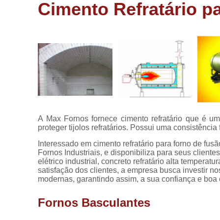
aluminio
Cimento Refratário p
Fornos de
fundir
alumínio
Fornos de
fusão
Fornos de
fusão
industrial
Fornos
A Max Fornos fornece cimento refratário que é um
elétricos
proteger tijolos refratários. Possui uma consistênci
Fornos
Interessado em cimento refratário para forno de f
industriais
Fornos Industriais, e disponibiliza para seus clientes
elétrico industrial, concreto refratário alta temperatu
Fornos para
satisfação dos clientes, a empresa busca investir n
alumínio
modernas, garantindo assim, a sua confiança e boa
Fornos para
fusão de
Fornos Basculantes
alumínios