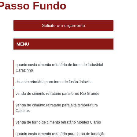
 Passo Fundo
lumínio
Forno de Fundição a Gás
al
Forno de Fundição Aluminio
Forno Industrial de Fundição de Alumínio
Solicite um orçamento
nio
Forno Industrial para Fundição de Alumínio
MENU
Forno Fundir e Derreter Alumínio
rno Industrial de Fundir Peça de Alumínio
quanto custa cimento refratário de forno de industrial
 Industrial para Fundir Peças em Alumínio
Carazinho
Fornos de Fundir Peças de Alumínio
cimento refratário para forno de fusão Joinville
Alumínio
Forno a Oleo
Forno a Oleo Diesel
venda de cimento refratário para forno Rio Grande
no a Oleo para Fundição de Aluminio
venda de cimento refratário para alta temperatura
Forno a Oleo para Fundição de Ferro
Caieiras
ção a Oleo
Forno Fundição Aluminio Oleo
venda de forno de cimento refratário Montes Claros
undição de Aluminio
Forno Basculante
quanto custa cimento refratário para forno de fundição