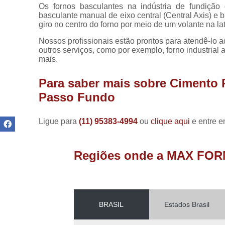
Manutenção
Os fornos basculantes na indústria de fundição
de painéis
basculante manual de eixo central (Central Axis) e ba
elétricos
giro no centro do forno por meio de um volante na la
Reformas de
Nossos profissionais estão prontos para atendê-lo 
fornos
outros serviços, como por exemplo, forno industrial a
mais.
Refratários
de fornos
Para saber mais sobre Cimento 
Reparo de
Passo Fundo
fornos
industriais
Ligue para
(11) 95383-4994
ou
clique aqui
e entre e
Resistências
para fornos
Regiões onde a MAX FOR
Resistências
para fornos
industriais
BRASIL
Estados Brasil